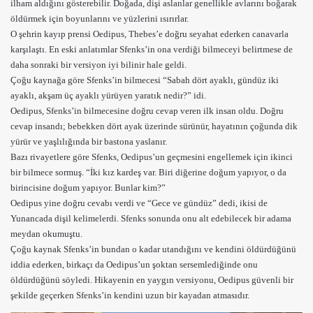
ilham aldığını gösterebilir. Doğada, dişi aslanlar genellikle avlarını boğarak
öldürmek için boyunlarını ve yüzlerini ısırırlar.
O şehrin kayıp prensi
Oedipus
, Thebes’e doğru seyahat ederken canavarla
karşılaştı. En eski anlatımlar Sfenks’in ona verdiği bilmeceyi belirtmese de
daha sonraki bir versiyon iyi bilinir hale geldi.
Çoğu kaynağa göre Sfenks’in bilmecesi “Sabah dört ayaklı, gündüz iki
ayaklı, akşam üç ayaklı yürüyen yaratık nedir?” idi.
Oedipus, Sfenks’in bilmecesine doğru cevap veren ilk insan oldu. Doğru
cevap insandı; bebekken dört ayak üzerinde sürünür, hayatının çoğunda dik
yürür ve yaşlılığında bir bastona yaslanır.
Bazı rivayetlere göre Sfenks, Oedipus’un geçmesini engellemek için ikinci
bir bilmece sormuş. “İki kız kardeş var. Biri diğerine doğum yapıyor, o da
birincisine doğum yapıyor. Bunlar kim?”
Oedipus yine doğru cevabı verdi ve “Gece ve gündüz” dedi
,
ikisi de
Yunancada dişil kelimelerdi. Sfenks sonunda onu alt edebilecek bir adama
meydan okumuştu.
Çoğu kaynak Sfenks’in bundan o kadar utandığını ve kendini öldürdüğünü
iddia ederken, birkaçı da Oedipus’un şoktan sersemlediğinde onu
öldürdüğünü söyledi. Hikayenin en yaygın versiyonu, Oedipus güvenli bir
şekilde geçerken Sfenks’in kendini uzun bir
kayadan
atmasıdır.