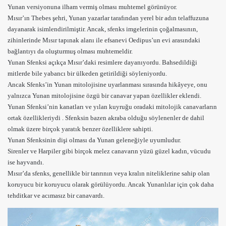
Yunan versiyonuna ilham vermiş olması muhtemel görünüyor.
Mısır’ın Thebes şehri, Yunan yazarlar tarafından yerel bir adın telaffuzuna
dayanarak isimlendirilmiştir. Ancak, sfenks imgelerinin çoğalmasının,
zihinlerinde Mısır tapınak alanı ile efsanevi Oedipus’un evi arasındaki
bağlantıyı da oluşturmuş olması muhtemeldir.
Yunan Sfenksi açıkça Mısır’daki resimlere dayanıyordu. Bahsedildiği
mitlerde bile yabancı bir ülkeden getirildiği söyleniyordu.
Ancak Sfenks’in Yunan mitolojisine uyarlanması sırasında hikâyeye, onu
yalnızca Yunan mitolojisine özgü bir
canavar
yapan özellikler eklendi.
Yunan Sfenksi’nin kanatları ve yılan kuyruğu oradaki mitolojik canavarların
ortak özellikleriydi . Sfenksin bazen akraba olduğu söylenenler de dahil
olmak üzere birçok yaratık benzer özelliklere sahipti.
Yunan Sfenksinin dişi olması da Yunan geleneğiyle uyumludur.
Sirenler
ve
Harpiler
gibi birçok melez canavarın yüzü güzel kadın, vücudu
ise hayvandı.
Mısır’da sfenks, genellikle bir tanrının veya kralın niteliklerine sahip olan
koruyucu bir koruyucu olarak görülüyordu. Ancak Yunanlılar için çok daha
tehditkar ve acımasız bir canavardı.