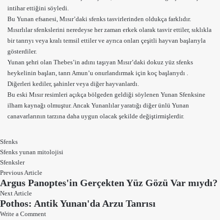
intihar ettiğini söyledi.
Bu Yunan efsanesi, Mısır’daki sfenks tasvirlerinden oldukça farklıdır.
Mısırlılar sfenkslerini neredeyse her zaman erkek olarak tasvir ettiler, sıklıkla
bir tanrıyı veya kralı temsil ettiler ve ayrıca onları çeşitli hayvan başlarıyla
gösterdiler.
Yunan şehri olan Thebes’in adını taşıyan Mısır’daki dokuz yüz sfenks
heykelinin başları,
tanrı
Amun’u onurlandırmak için koç başlarıydı .
Diğerleri kediler, şahinler veya diğer hayvanlardı.
Bu
eski Mısır
resimleri açıkça bölgeden geldiği söylenen Yunan Sfenksine
ilham kaynağı olmuştur. Ancak Yunanlılar yaratığı diğer ünlü Yunan
canavarlarının tarzına daha uygun olacak şekilde değiştirmişlerdir.
Sfenks
Sfenks yunan mitolojisi
Sfenksler
Previous Article
Argus Panoptes'in Gerçekten Yüz Gözü Var mıydı?
Next Article
Pothos: Antik Yunan'da Arzu Tanrısı
Write a Comment