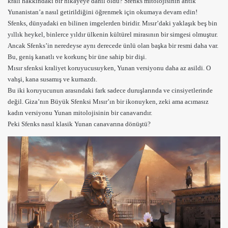
kralı hakkındaki bir hikayeye dahil oldu? Sfenks mitolojisinin antik
Yunanistan’a nasıl getirildiğini öğrenmek için okumaya devam edin!
Sfenks, dünyadaki en bilinen imgelerden biridir. Mısır’daki yaklaşık beş bin
yıllık heykel, binlerce yıldır ülkenin kültürel mirasının bir simgesi olmuştur.
Ancak Sfenks’in neredeyse aynı derecede ünlü olan başka bir resmi daha var.
Bu, geniş kanatlı ve korkunç bir üne sahip bir dişi.
Mısır sfenksi kraliyet koruyucusuyken, Yunan versiyonu daha az asildi. O
vahşi, kana susamış ve kurnazdı.
Bu iki koruyucunun arasındaki fark sadece duruşlarında ve cinsiyetlerinde
değil. Giza’nın Büyük Sfenksi Mısır’ın bir ikonuyken, zeki ama acımasız
kadın versiyonu Yunan mitolojisinin bir canavarıdır.
Peki Sfenks nasıl klasik Yunan canavarına dönüştü?