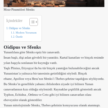
Mısır Piramitleri
Sfenks
İçindekiler
Oidipus ve Sfenks
Modern Yorumum
Özetle
Oidipus ve Sfenks
Yunanlılara göre Sfenks eşsiz bir canavardı.
İnsan başlı, dişi aslan gövdeli bir yaratıktı. Kartal kanatları ve birçok resimde
yılan başıyla sonlanan bir kuyruğu vardı.
Yaşlı Plinius, Etiyopya’da bu tür birçok yaratığın bulunabileceğini ancak
Yunanistan’a yalnızca bir tanesinin getirildiğini söyledi. Birçok
efsane
, Apollon veya Hera’nın Sfenks’i Thebes şehrine taşıdığını söylüyordu.
Bu Sfenks’in genellikle yabancı iblislerden ziyade iyi bilinen Yunan
canavarlarının kızı olduğu söylenirdi. Kaynaklar çeşitlilik gösterirdi ancak
Typhon
,
Echidna
,
Orthrus
ve
Ceto
gibi iyi bilinen canavarları olası
ebeveynler olarak gösterdiler.
Yunan mitolojisinde Sfenks, Thebes şehrinin koruyucusu olarak atanmıştı.