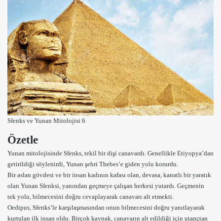
Sfenks ve Yunan Mitolojisi 6
Özetle
Yunan mitolojisinde Sfenks, tekil bir dişi canavardı. Genellikle Etiyopya’dan
getirildiği söylenirdi, Yunan şehri Thebes’e giden yolu korurdu.
Bir aslan gövdesi ve bir insan kadının kafası olan, devasa, kanatlı bir yaratık
olan Yunan Sfenksi, yanından geçmeye çalışan herkesi yutardı. Geçmenin
tek yolu, bilmecesini doğru cevaplayarak canavarı alt etmekti.
Oedipus, Sfenks’le karşılaşmasından onun bilmecesini doğru yanıtlayarak
kurtulan ilk insan oldu. Birçok kaynak, canavarın alt edildiği için utançtan