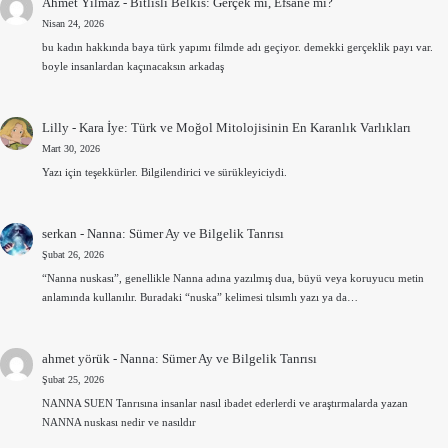
Ahmet Yılmaz
-
Bitlisli Belkıs: Gerçek mi, Efsane mi?
Nisan 24, 2026
bu kadın hakkında baya türk yapımı filmde adı geçiyor. demekki gerçeklik payı var.
boyle insanlardan kaçınacaksın arkadaş
Lilly
-
Kara İye: Türk ve Moğol Mitolojisinin En Karanlık Varlıkları
Mart 30, 2026
Yazı için teşekkürler. Bilgilendirici ve sürükleyiciydi.
serkan
-
Nanna: Sümer Ay ve Bilgelik Tanrısı
Şubat 26, 2026
“Nanna nuskası”, genellikle Nanna adına yazılmış dua, büyü veya koruyucu metin
anlamında kullanılır. Buradaki “nuska” kelimesi tılsımlı yazı ya da…
ahmet yörük
-
Nanna: Sümer Ay ve Bilgelik Tanrısı
Şubat 25, 2026
NANNA SUEN Tanrısına insanlar nasıl ibadet ederlerdi ve araştırmalarda yazan
NANNA nuskası nedir ve nasıldır